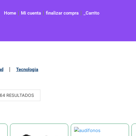
Home
Mi cuenta
finalizar compra
_Carrito
ud
Tecnologia
64 RESULTADOS