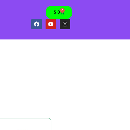
0
$
0