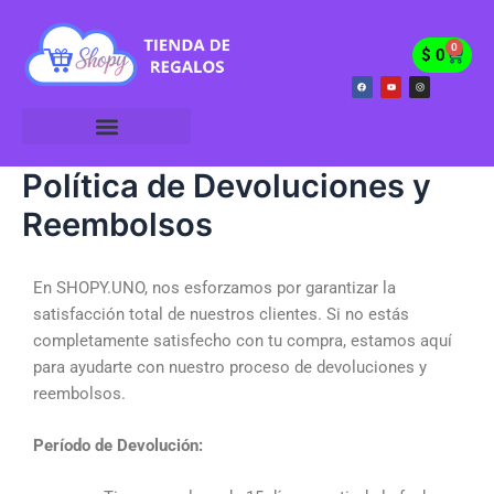
Ir
al
0
Cart
$
0
contenido
F
Y
I
a
o
n
c
u
s
e
t
t
b
u
a
o
b
g
o
e
r
k
a
m
Política de Devoluciones y
Reembolsos
En SHOPY.UNO, nos esforzamos por garantizar la
satisfacción total de nuestros clientes. Si no estás
completamente satisfecho con tu compra, estamos aquí
para ayudarte con nuestro proceso de devoluciones y
reembolsos.
Período de Devolución: