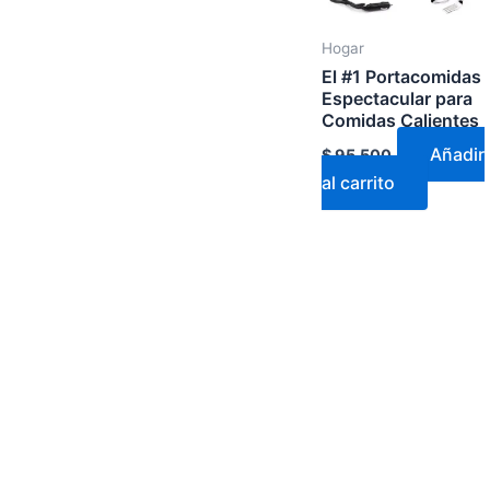
Hogar
El #1 Portacomidas
Espectacular para
Comidas Calientes
Añadir
$
95.500
al carrito