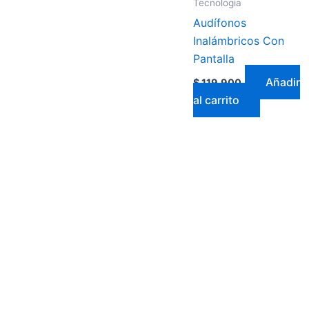
Tecnologia
Audífonos
Inalámbricos Con
Pantalla
Añadir
$
119.900
al carrito