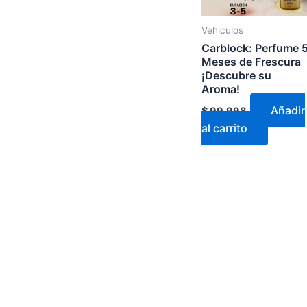
Vehiculos
Carblock: Perfume 
Meses de Frescura
¡Descubre su
Aroma!
Añadir
$
99.998
al carrito