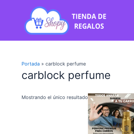
Ir
al
contenido
Portada
»
carblock perfume
carblock perfume
Mostrando el único resultado