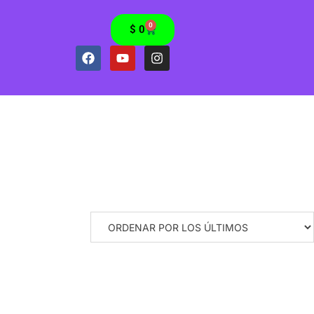
0
$
0