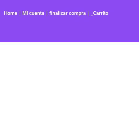
Home
Mi cuenta
finalizar compra
_Carrito
to
es
es.