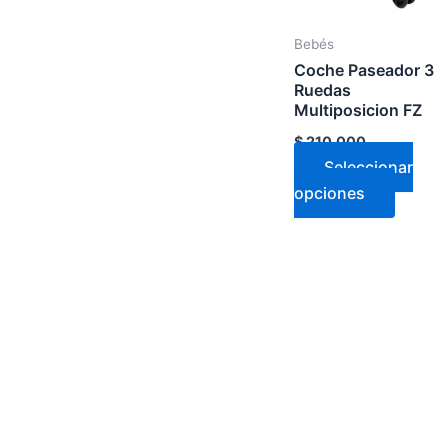
Las
opcion
Bebés
se
Coche Paseador 3
puede
Ruedas
elegir
Multiposicion FZ
en
$
210.000
la
Seleccionar
página
opciones
de
produc