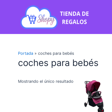
Ir
al
contenido
Portada
»
coches para bebés
coches para bebés
Este
Mostrando el único resultado
produc
tiene
múltipl
variant