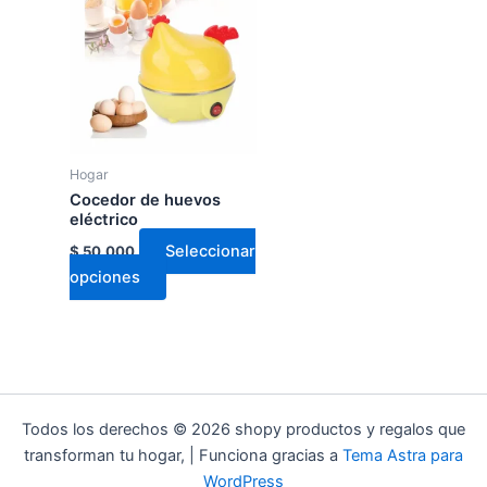
producto
tiene
múltiples
variantes.
Las
opciones
se
Hogar
pueden
Cocedor de huevos
elegir
eléctrico
en
Seleccionar
$
50.000
la
opciones
página
de
producto
Todos los derechos © 2026 shopy productos y regalos que
transforman tu hogar, | Funciona gracias a
Tema Astra para
WordPress