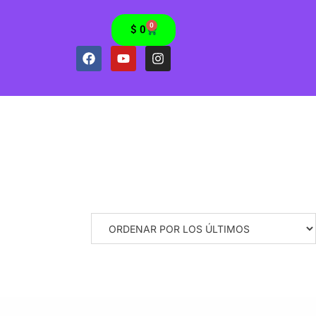
0
$
0