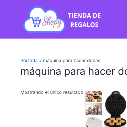
Ir
al
contenido
Portada
»
máquina para hacer donas
máquina para hacer d
Mostrando el único resultado