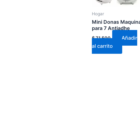
Hogar
Mini Donas Maquin
para 7 Antiadhe
Añadir
$
71.500
al carrito