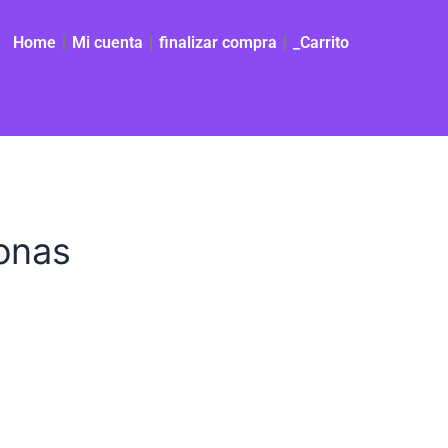
Home
Mi cuenta
finalizar compra
_Carrito
onas