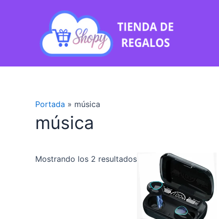
Ir
Ordenado
al
por
contenido
los
últimos
Portada
»
música
música
Mostrando los 2 resultados