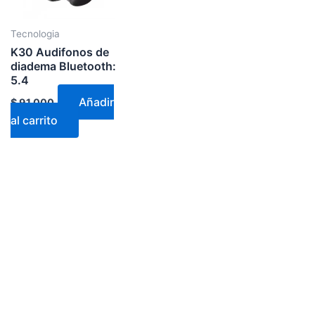
Tecnologia
K30 Audifonos de
diadema Bluetooth:
5.4
Añadir
$
91.000
al carrito