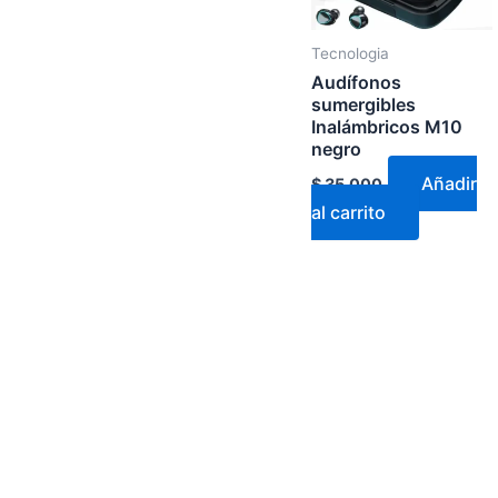
Tecnologia
Audífonos
sumergibles
Inalámbricos M10
negro
Añadir
$
35.000
al carrito