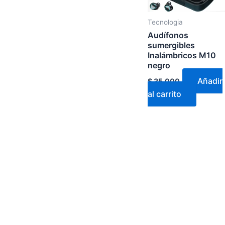
Tecnologia
Audífonos
sumergibles
Inalámbricos M10
negro
Añadir
$
35.000
al carrito