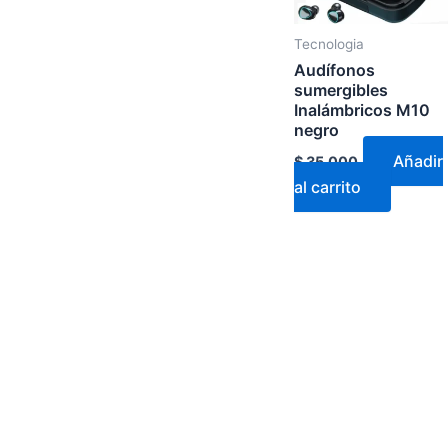
Tecnologia
Audífonos
sumergibles
Inalámbricos M10
negro
Añadir
$
35.000
al carrito