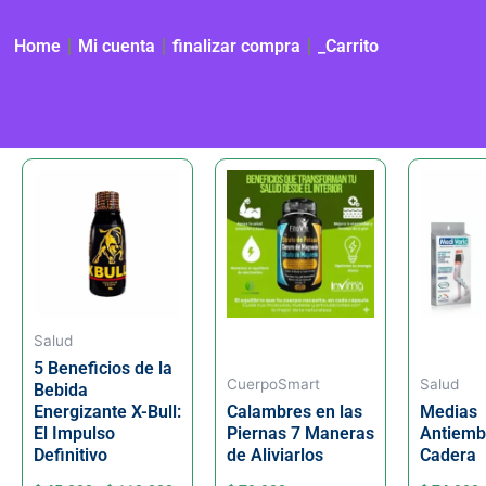
Home
Mi cuenta
finalizar compra
_Carrito
Rango
Este
Este
de
producto
product
precios:
desde
tiene
tiene
$ 45.000
múltiples
múltiple
hasta
variantes.
variante
$ 110.000
Las
Las
opciones
opcione
Salud
5 Beneficios de la
se
se
CuerpoSmart
Salud
Bebida
pueden
pueden
Energizante X-Bull:
Calambres en las
Medias
elegir
elegir
El Impulso
Piernas 7 Maneras
Antiemb
en
en
Definitivo
de Aliviarlos
Cadera
la
la