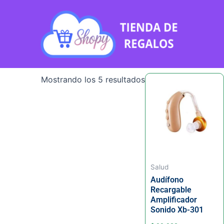
Ir
al
contenido
Ordenado
Mostrando los 5 resultados
por
los
últimos
Salud
Audífono
Recargable
Amplificador
Sonido Xb-301