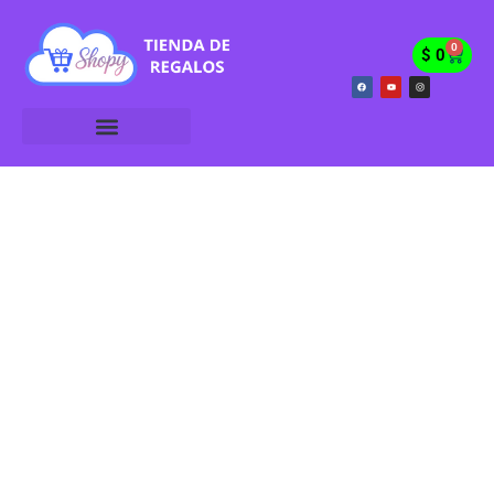
0
$
0